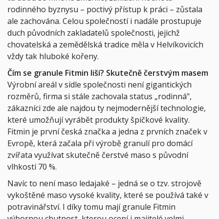
rodinného byznysu – poctivý přístup k práci – zůstala
ale zachována. Celou společností i nadále prostupuje
duch původních zakladatelů společnosti, jejichž
chovatelská a zemědělská tradice měla v Helvíkovicích
vždy tak hluboké kořeny.
Čím se granule Fitmin liší? Skutečně čerstvým masem
Výrobní areál v sídle společnosti není gigantických
rozměrů, firma si stále zachovala status „rodinná",
zákazníci zde ale najdou ty nejmodernější technologie,
které umožňují vyrábět produkty špičkové kvality.
Fitmin je první česká značka a jedna z prvních značek v
Evropě, která začala při výrobě granulí pro domácí
zvířata využívat skutečně čerstvé maso s původní
vlhkostí 70 %.
Navíc to není maso ledajaké – jedná se o tzv. strojově
vykoštěné maso vysoké kvality, které se používá také v
potravinářství. I díky tomu mají granule Fitmin
výbornou chutnost, kterou ocení i majitelé velmi