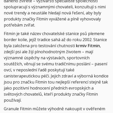
daného zvířete – výživářští specialisté společnosti
spolupracují s významnými chovateli, konzultují s nimi
nové trendy a neustále hledají nová řešení, aby byly
produkty značky Fitmin vyvážené a plně vyhovovaly
potřebám zvířat.
Fitmin je také název chovatelské stanice psů plemene
border kolie, jejíž tradice sahá až do roku 2002. Stanice
byla založena pro testování chutnosti
krmiv Fitmin
,
zdejší psi ale žijí plnohodnotným životem – mají
významné úspěchy na výstavách, sportovních
soutěžích, věnují se svému tradičnímu poslání – pasení
ovcí, v neposlední řadě poskytují také
canisterapeutickou péči. Jejich zdraví a výborná kondice
jsou pro značku Fitmin tou nejlepší referencí stejně tak
jako pozitivní hodnocení předních evropských a
světových chovatelů, kteří produkty značky Fitmin
používají.
Granule Fitmin můžete výhodně nakoupit v ověřeném